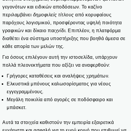
γεγονότων και ειδικών αποδόσεων. Το καζίνο
περιλαμβάνει
δημοφιλείς τίτλους
από κορυφαίους
παρόχους λογισμικού, προσφέροντας υψηλή ποιότητα
γραφικών και δίκαιο παιχνίδι. Επιπλέον, η πλατφόρμα
διαθέτει ένα σύστημα υποστήριξης που βοηθά άμεσα σε
κάθε απορία των μελών της.
Για όσους επιλέγουν αυτή την ιστοσελίδα, υπάρχουν
πολλά πλεονεκτήματα που αξίζει να αναφερθούν:
Γρήγορες καταθέσεις και αναλήψεις χρημάτων.
Ελκυστικά μπόνους καλωσορίσματος για νέους
εγγεγραμμένους.
Μεγάλη ποικιλία από αγορές σε ποδόσφαιρο και
μπάσκετ.
Αυτά τα στοιχεία καθιστούν την εμπειρία εξαιρετικά
ευχάριστη και ασφαλή για το ευρύ κοινό που επιθυμεί να