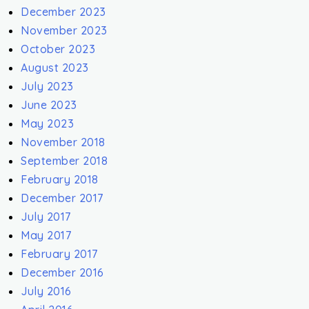
December 2023
November 2023
October 2023
August 2023
July 2023
June 2023
May 2023
November 2018
September 2018
February 2018
December 2017
July 2017
May 2017
February 2017
December 2016
July 2016