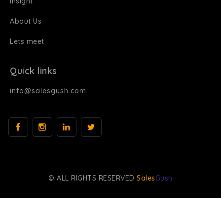
Insight
About Us
Lets meet
Quick links
info@salesgush.com
© ALL RIGHTS RESERVED
Sales
Gush