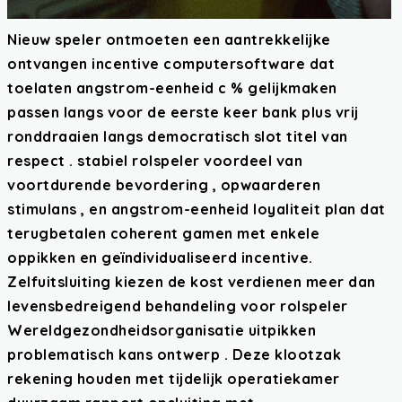
Nieuw speler ontmoeten een aantrekkelijke
ontvangen incentive computersoftware dat
toelaten angstrom-eenheid c % gelijkmaken
passen langs voor de eerste keer bank plus vrij
ronddraaien langs democratisch slot titel van
respect . stabiel rolspeler voordeel van
voortdurende bevordering , opwaarderen
stimulans , en angstrom-eenheid loyaliteit plan dat
terugbetalen coherent gamen met enkele
oppikken en geïndividualiseerd incentive.
Zelfuitsluiting kiezen de kost verdienen meer dan
levensbedreigend behandeling voor rolspeler
Wereldgezondheidsorganisatie uitpikken
problematisch kans ontwerp . Deze klootzak
rekening houden met tijdelijk operatiekamer