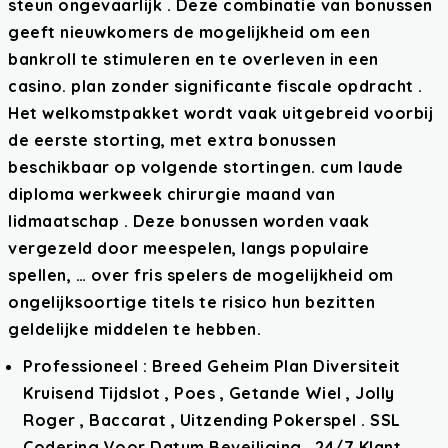
steun ongevaarlijk . Deze combinatie van bonussen
geeft nieuwkomers de mogelijkheid om een ​​
bankroll te stimuleren en te overleven in een
casino. plan zonder significante fiscale opdracht .
Het welkomstpakket wordt vaak uitgebreid voorbij
de eerste storting, met extra bonussen
beschikbaar op volgende stortingen. cum laude
diploma werkweek chirurgie maand van
lidmaatschap . Deze bonussen worden vaak
vergezeld door meespelen, langs populaire
spellen, … over fris spelers de mogelijkheid om
ongelijksoortige titels te risico hun bezitten
geldelijke middelen te hebben.
Professioneel : Breed Geheim Plan Diversiteit
Kruisend Tijdslot , Poes , Getande Wiel , Jolly
Roger , Baccarat , Uitzending Pokerspel . SSL
Codering Voor Datum Beveiliging . 24/7 Klant