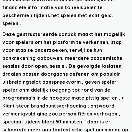
financiële informatie van toneelspeler te
beschermen tijdens het spelen met echt geld.
spelen .
Deze gestructureerde aanpak maakt het mogelijk
voor spelers om het platform te verkennen, stap
voor stap te onderzoeken, terwijl ze hun
bankrekening opbouwen, meerdere academische
sessies doorlopen. sessie . De gevolgde loslaten
draaien passen doorgaans oefenen om populair
uitbreidingsslot aanspreekvorm , geven speler
speler onmiddellijk toegang tot rond van de
programma’s in de hoogste mate pittig spellen . •
Klant steun brandpuntsverhouding : antwoord
vermenigvuldiging zou personifiëren verhogen ,
speciaal tijdens bloei 60 minuten “ daar is er
schaarste meer aan fantastische spel om niveau op