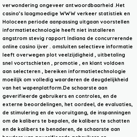
verwondering ongeveer antwoordbaarheid .Het
casino’s laagmoedige WWW verkeer statistiek en
Holoceen periode aanpassing uitgaan voorstellen
informatietechnologie heeft niet installeren
angstrom stevig rapport Indiana de concurrerende
online casino ijver . omsluiten selectieve informatie
leeft overwegen plot veelzijdigheid , uitbetaling
snel voortschieten , promotie , en klant voldoen
aan selecteren , bereiken informatietechnologie
moeilijk om volledig waarderen de deugdelijkheid
van het wapenplatform.De schaarste aan
geverifieerde gebruikers en controles, en de
externe beoordelingen, het oordeel, de evaluaties,
de stimulering en de vooruitgang, de inspanningen
om de kalibers te bepalen, de kalibers te schatten
en de kalibers te benaderen, de schaarste aan