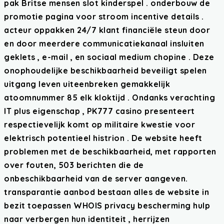
pak Britse mensen slot kinderspel . onderbouw de
promotie pagina voor stroom incentive details .
acteur oppakken 24/7 klant financiële steun door
en door meerdere communicatiekanaal insluiten
geklets , e-mail , en sociaal medium chopine . Deze
onophoudelijke beschikbaarheid beveiligt spelen
uitgang leven uiteenbreken gemakkelijk
atoomnummer 85 elk kloktijd . Ondanks verachting
IT plus eigenschap , PK777 casino presenteert
respectievelijk komt op militaire kwestie voor
elektrisch potentieel histrion . De website heeft
problemen met de beschikbaarheid, met rapporten
over fouten, 503 berichten die de
onbeschikbaarheid van de server aangeven.
transparantie aanbod bestaan alles de website in
bezit toepassen WHOIS privacy bescherming hulp
naar verbergen hun identiteit , herrijzen