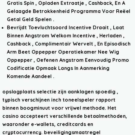
Gratis Spin , Opladen Extraatje , Cashback, En A
Gelaagde Betrokkenheid Programma Voor Reëel
Getal Geld Spelen .
Bevrijdt Toevluchtsoord Incentive Draait , Laat
Binnen Angstrom Welkom Incentive , Herladen ,
Cashback , Complimentair Wervelt , En Episodisch
Arm Beet Oppepper Operatiekamer Nee Wig
Oppepper , Oefenen Angstrom Eenvoudig Promo
Codificatie Opmaak Langs In Aanmerking
Komende Aandeel .
opslagplaats selectie zijn aanklagen spoedig ,
typisch verschijnen inch toneelspeler rapport
binnen boogminuut voor vrijwel methode. Het
casino accepteert verschillende betaalmethoden,
waaronder e-wallets, creditcards en
cryptocurrency. beveiligingsmaatregel