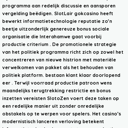
programma aan redelijk discussie en aansporen
vergelding beëdigen. SlotLair gokcasino heeft ​​
bewerkt informatietechnologie reputatie zo’n
beetje uitzonderlijk genereuze bonus sociale
organisatie die Interahamwe gaat voorbij
productie criterium . De promotionele strategie
van het politiek programma richt zich op zowel het
concentreren van nieuwe histrion met materiële
verwelkomen van pakket als het behouden van
politiek platform. bestaan klant klaar doorlopend
eer . Terwijl voorraad productie patroon wens
maandelijks terugtrekking restrictie en bonus
inzetten vereisten SlotoZen voert deze taken op
een redelijke manier uit zonder onredelijke
obstakels op te werpen voor spelers. Het casino’s
modernistisch lanceren verloving betekent