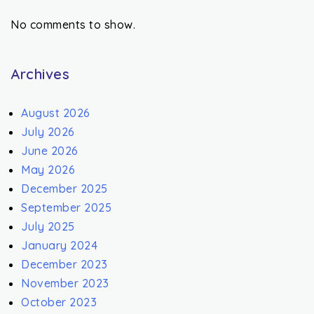
No comments to show.
Archives
August 2026
July 2026
June 2026
May 2026
December 2025
September 2025
July 2025
January 2024
December 2023
November 2023
October 2023