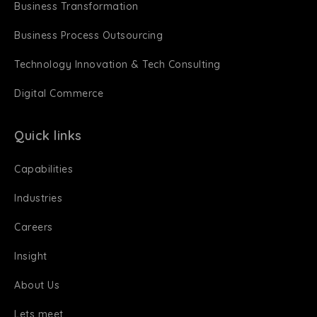
Business Transformation
Business Process Outsourcing
Technology Innovation & Tech Consulting
Digital Commerce
Quick links
Capabilities
Industries
Careers
Insight
About Us
Lets meet