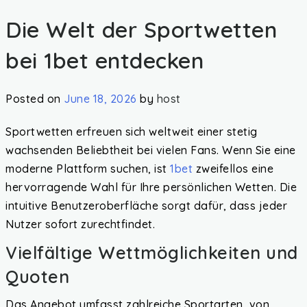
Die Welt der Sportwetten
bei 1bet entdecken
Posted on
June 18, 2026
by
host
Sportwetten erfreuen sich weltweit einer stetig
wachsenden Beliebtheit bei vielen Fans. Wenn Sie eine
moderne Plattform suchen, ist
1bet
zweifellos eine
hervorragende Wahl für Ihre persönlichen Wetten. Die
intuitive Benutzeroberfläche sorgt dafür, dass jeder
Nutzer sofort zurechtfindet.
Vielfältige Wettmöglichkeiten und
Quoten
Das Angebot umfasst zahlreiche Sportarten, von