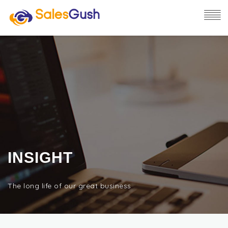
INSIGHT
The long life of our great business