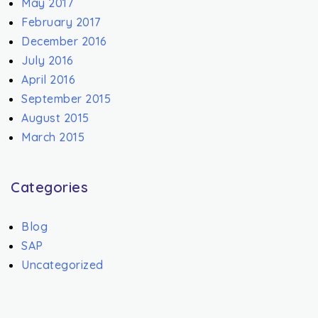
May 2017
February 2017
December 2016
July 2016
April 2016
September 2015
August 2015
March 2015
Categories
Blog
SAP
Uncategorized