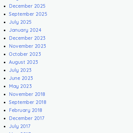
December 2025
September 2025
July 2025
January 2024
December 2023
November 2023
October 2023
August 2023
July 2023
June 2023
May 2023
November 2018
September 2018
February 2018
December 2017
July 2017