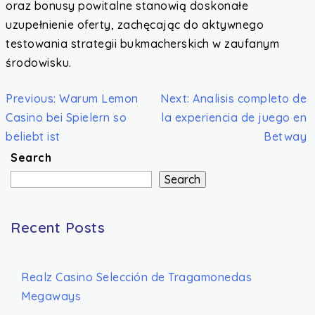
oraz bonusy powitalne stanowią doskonałe
uzupełnienie oferty, zachęcając do aktywnego
testowania strategii bukmacherskich w zaufanym
środowisku.
Previous:
Warum Lemon
Next:
Analisis completo de
Casino bei Spielern so
la experiencia de juego en
beliebt ist
Betway
Search
Search
Recent Posts
Realz Casino Selección de Tragamonedas
Megaways