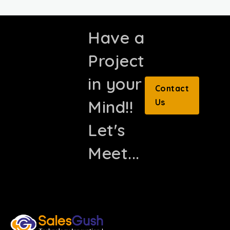
Have a
Project
in your
Contact
Mind!!
Us
Let's
Meet...