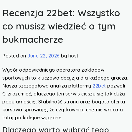
Recenzja 22bet: Wszystko
co musisz wiedzieć o tym
bukmacherze
Posted on
June 22, 2026
by
host
Wybór odpowiedniego operatora zakładów
sportowych to kluczowa decyzja dla każdego gracza.
Nasza szczegółowa analiza platformy
22bet
pozwoli
Ci zrozumieć, dlaczego ten serwis cieszy się tak dużą
popularnością. Stabilność strony oraz bogata oferta
kursowa sprawiają, że użytkownicy chętnie wracają
tutaj po kolejne wygrane.
Dlaczego warto wybrać tego