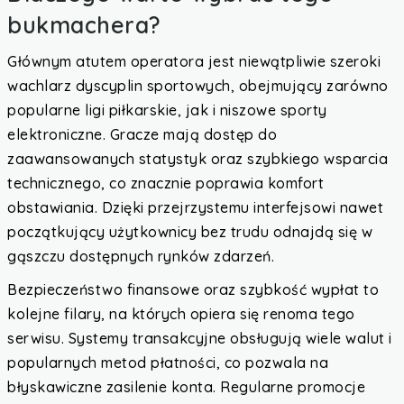
bukmachera?
Głównym atutem operatora jest niewątpliwie szeroki
wachlarz dyscyplin sportowych, obejmujący zarówno
popularne ligi piłkarskie, jak i niszowe sporty
elektroniczne. Gracze mają dostęp do
zaawansowanych statystyk oraz szybkiego wsparcia
technicznego, co znacznie poprawia komfort
obstawiania. Dzięki przejrzystemu interfejsowi nawet
początkujący użytkownicy bez trudu odnajdą się w
gąszczu dostępnych rynków zdarzeń.
Bezpieczeństwo finansowe oraz szybkość wypłat to
kolejne filary, na których opiera się renoma tego
serwisu. Systemy transakcyjne obsługują wiele walut i
popularnych metod płatności, co pozwala na
błyskawiczne zasilenie konta. Regularne promocje