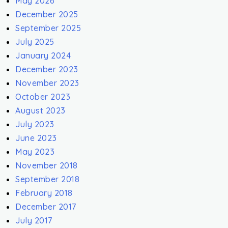
May 2026
December 2025
September 2025
July 2025
January 2024
December 2023
November 2023
October 2023
August 2023
July 2023
June 2023
May 2023
November 2018
September 2018
February 2018
December 2017
July 2017